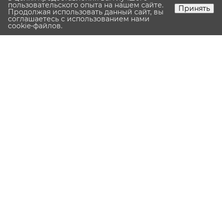
пользовательского опыта на нашем сайте.
Принять
Продолжая использовать данный сайт, вы
соглашаетесь с использованием нами
cookie-файлов.
—
Первый взнос:
740 386.5
руб.
Срок:
320
мес.
—
Оставить заявку