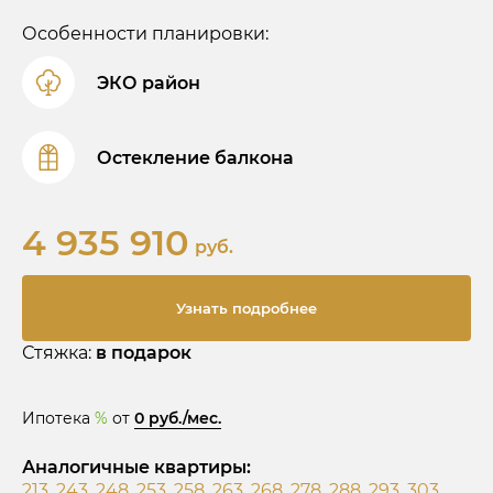
Особенности планировки:
ЭКО район
Остекление балкона
4 935 910
руб.
Узнать подробнее
Стяжка:
в подарок
Ипотека
%
от
0 руб./мес.
Аналогичные квартиры:
213
,
243
,
248
,
253
,
258
,
263
,
268
,
278
,
288
,
293
,
303
,