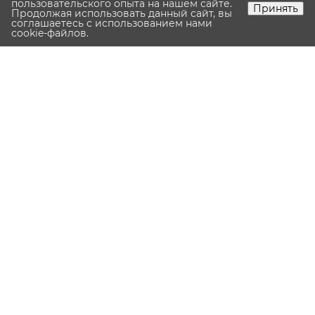
пользовательского опыта на нашем сайте.
Принять
Продолжая использовать данный сайт, вы
соглашаетесь с использованием нами
cookie-файлов.
—
Первый взнос:
740 386.5
руб.
Срок:
320
мес.
—
Оставить заявку