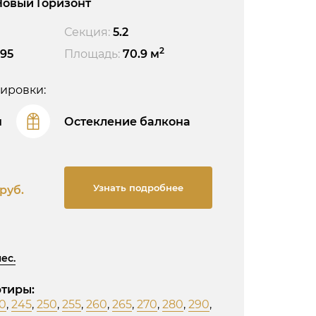
Новый Горизонт
Секция:
5.2
2
295
Площадь:
70.9 м
ировки:
н
Остекление балкона
Узнать подробнее
руб.
мес.
тиры:
0
,
245
,
250
,
255
,
260
,
265
,
270
,
280
,
290
,