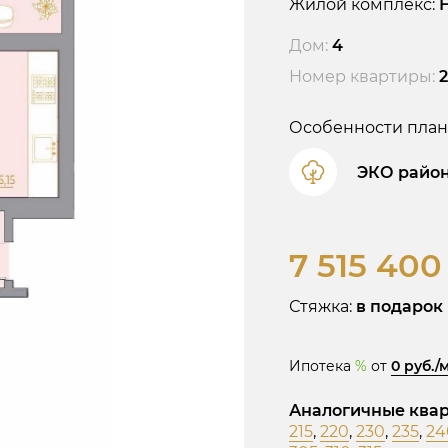
Жилой комплекс:
Дом:
4
Номер квартиры:
Особенности план
ЭКО райо
7 515 400
Стяжка:
в подарок
Ипотека
%
от
0 руб./
Аналогичные квар
215
,
220
,
230
,
235
,
24