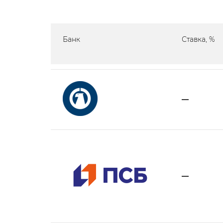
Банк
Ставка, %
—
—