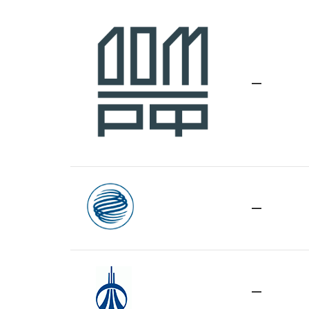
—
—
—