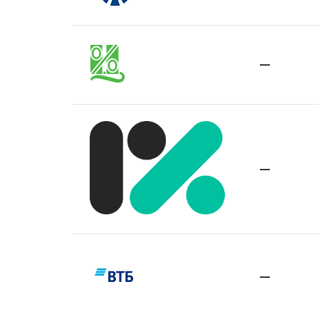
—
—
—