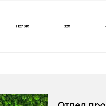
1 127 310
320
Отдел пр