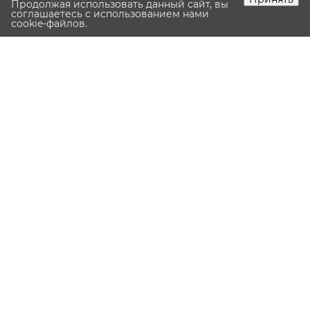
Продолжая использовать данный сайт, вы
соглашаетесь с использованием нами
—
cookie-файлов.
Первый взнос:
1 479 015
руб.
Срок:
320
мес.
—
Оставить заявку